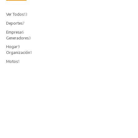
Ver Todos
13
Deportes
7
Empresa
6
Generadores
3
Hogar
9
Organización
1
Motos
1