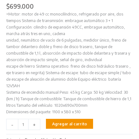
$
699.000
>Motor: motor de 49 cc monocilíndrico, refrigerado por aire, dos
tiempos Sistema de transmisión: embrague automático 3 + 1
Configuración: cilindro de expansión 49CC, embrague automático,
marcha atrás tres en uno, cadena
unidad, neumático de vacío de 6 pulgadas, medidor único, freno de
tambor delantero doble y freno de disco trasero, tanque de
combustible de 1,1 l, absorción de impacto doble delantera y trasera y
absorción de impacto simple, señal de giro, individual
escape de hierro Sistema operativo: freno de disco hidráulico trasero ,
eje trasero en negrita) Sistema de escape: tubo de escape simple / tubo
de escape de aleación de aluminio doble Equipo eléctrico: batería
12V5AH
Sistema de encendido:manual Peso: 45 kg Carga: 50 kg Velocidad: 30
(km / h) Tanque de combustible: Tanque de combustible de hierro de 1,1
litros Tamaño del vehículo: 1020x690x700mm
Dimensiones del paquete: 1100 x 580 x 510
-
+
Agregar al carrito