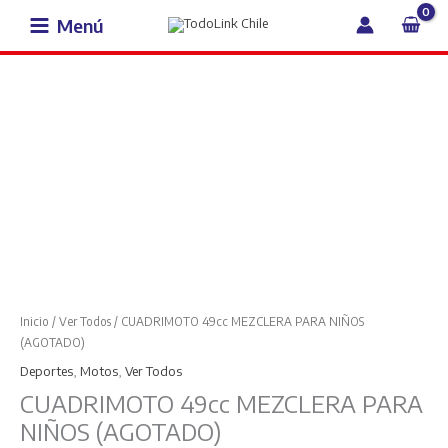
Ir
Menú
al
contenido
CUADRIMOTO
49cc
MEZCLERA
PARA
NIÑOS
(AGOTADO)
cantidad
Inicio
/
Ver Todos
/ CUADRIMOTO 49cc MEZCLERA PARA NIÑOS
(AGOTADO)
Deportes
,
Motos
,
Ver Todos
CUADRIMOTO 49cc MEZCLERA PARA
NIÑOS (AGOTADO)