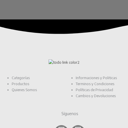
Categorías
Informaciones y Politicas
Productos
Terminos y Condiciones
Quienes Somos
Políticas de Privacidad
Cambios y Devoluciones
Síguenos