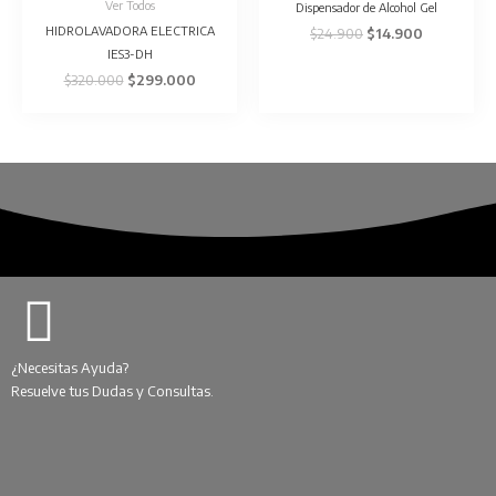
era:
es:
era:
es:
Ver Todos
Dispensador de Alcohol Gel
$320.000.
$299.000.
$24.900.
$14.900.
HIDROLAVADORA ELECTRICA
$
24.900
$
14.900
IES3-DH
$
320.000
$
299.000
¿Necesitas Ayuda?
Resuelve tus Dudas y Consultas.