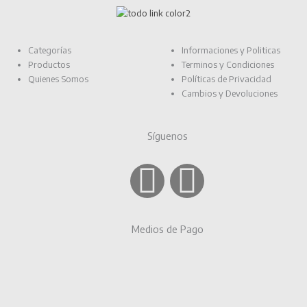
Categorías
Informaciones y Politicas
Productos
Terminos y Condiciones
Quienes Somos
Políticas de Privacidad
Cambios y Devoluciones
Síguenos
F
I
a
n
Medios de Pago
c
s
e
t