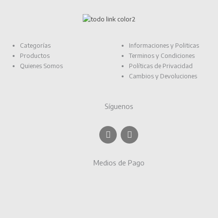
Categorías
Informaciones y Politicas
Productos
Terminos y Condiciones
Quienes Somos
Políticas de Privacidad
Cambios y Devoluciones
Síguenos
F
I
a
n
c
s
e
t
Medios de Pago
b
a
o
g
o
r
k
a
m