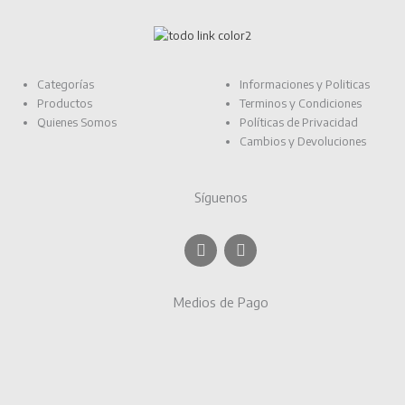
Categorías
Informaciones y Politicas
Productos
Terminos y Condiciones
Quienes Somos
Políticas de Privacidad
Cambios y Devoluciones
Síguenos
F
I
a
n
c
s
e
t
Medios de Pago
b
a
o
g
o
r
k
a
m