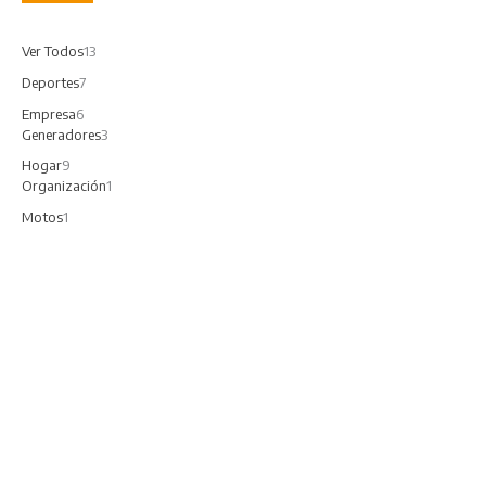
Ver Todos
13
Deportes
7
Empresa
6
Generadores
3
Hogar
9
Organización
1
Motos
1