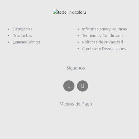
Categorías
Informaciones y Politicas
Productos
Terminos y Condiciones
Quienes Somos
Políticas de Privacidad
Cambios y Devoluciones
Síguenos
F
I
a
n
c
s
e
t
Medios de Pago
b
a
o
g
o
r
k
a
m