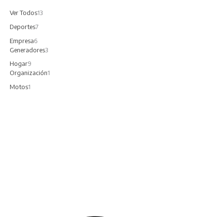
Ver Todos
13
Deportes
7
Empresa
6
Generadores
3
Hogar
9
Organización
1
Motos
1