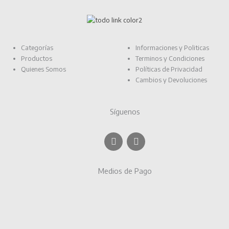
Categorías
Informaciones y Politicas
Productos
Terminos y Condiciones
Quienes Somos
Políticas de Privacidad
Cambios y Devoluciones
Síguenos
F
I
a
n
c
s
e
t
Medios de Pago
b
a
o
g
o
r
k
a
m